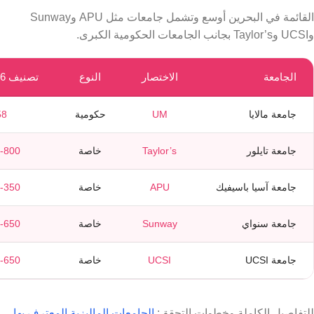
القائمة في البحرين أوسع وتشمل جامعات مثل APU وSunway
وUCSI وTaylor’s بجانب الجامعات الحكومية الكبرى.
الجامعة
الاختصار
النوع
تصنيف QS 2026
جامعة مالايا
UM
حكومية
58
جامعة تايلور
Taylor’s
خاصة
-800
جامعة آسيا باسيفيك
APU
خاصة
-350
جامعة سنواي
Sunway
خاصة
-650
جامعة UCSI
UCSI
خاصة
-650
للتفاصيل الكاملة وخطوات التحقق:
الجامعات الماليزية المعترف بها