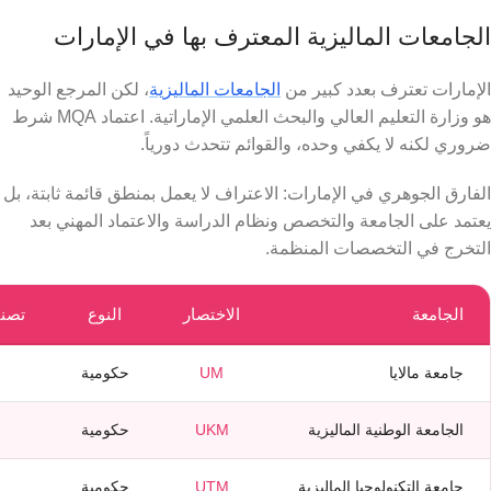
الجامعات الماليزية المعترف بها في الإمارات
الإمارات تعترف بعدد كبير من
الجامعات الماليزية
، لكن المرجع الوحيد
هو وزارة التعليم العالي والبحث العلمي الإماراتية. اعتماد MQA شرط
ضروري لكنه لا يكفي وحده، والقوائم تتحدث دورياً.
الفارق الجوهري في الإمارات: الاعتراف لا يعمل بمنطق قائمة ثابتة، بل
يعتمد على الجامعة والتخصص ونظام الدراسة والاعتماد المهني بعد
التخرج في التخصصات المنظمة.
الجامعة
الاختصار
النوع
تصنيف 6
جامعة مالايا
UM
حكومية
الجامعة الوطنية الماليزية
UKM
حكومية
جامعة التكنولوجيا الماليزية
UTM
حكومية