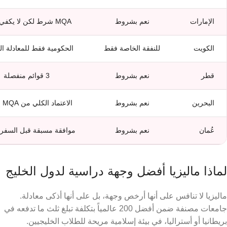
الإمارات
نعم بشروط
MQA شرط لكن لا يكفي وحده
الكويت
للنفقة الخاصة فقط
الحكومية فقط للمعادلة ا
قطر
نعم بشروط
3 قوائم منفصلة
البحرين
نعم بشروط
الاعتماد الكلي من MQA إلزامي
عُمان
نعم بشروط
موافقة مسبقة قبل السفر إ
لماذا ماليزيا أفضل وجهة دراسية لدول الخليج
ماليزيا لا تنافس على أنها أرخص وجهة، بل على أنها أذكى معادلة.
جامعات مصنفة ضمن أفضل 200 عالمياً بتكلفة تبلغ ثلث ما تدفعه في
بريطانيا أو أستراليا، في بيئة إسلامية مريحة للطلاب الخليجيين.