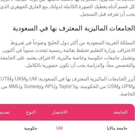
كل قسم أدناه يعطيك الصورة الكاملة لدولتك مع الفارق الجوهري الذي
يجب أن تعرفه قبل التسجيل.
الجامعات الماليزية المعترف بها في السعودية
المملكة العربية السعودية من أكثر دول الخليج وضوحاً في شروط
الاعتراف. وزارة التعليم تحتفظ بقائمة رسمية تتحدث سنوياً في أكتوبر،
وتشمل جامعات حكومية وخاصة ماليزية. الاعتراف يعتمد على الجامعة
والتخصص معاً، والدراسة يجب أن تكون حضورية بالكامل.
أبرز الجامعات الماليزية المعترف بها في السعودية: UM وUKM وUTM
وUPM وUSM من الحكومية، وTaylor’s وAPU وSunway وMMU من
الخاصة.
الجامعة
الاختصار
النوع
تصنيف 026
جامعة مالايا
UM
حكومية