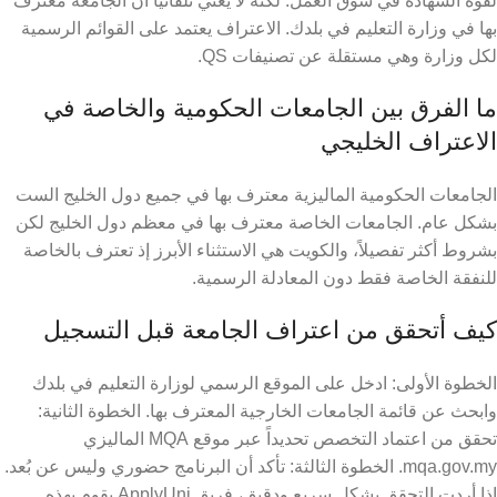
لقوة الشهادة في سوق العمل. لكنه لا يعني تلقائياً أن الجامعة معترف
بها في وزارة التعليم في بلدك. الاعتراف يعتمد على القوائم الرسمية
لكل وزارة وهي مستقلة عن تصنيفات QS.
ما الفرق بين الجامعات الحكومية والخاصة في
الاعتراف الخليجي
الجامعات الحكومية الماليزية معترف بها في جميع دول الخليج الست
بشكل عام. الجامعات الخاصة معترف بها في معظم دول الخليج لكن
بشروط أكثر تفصيلاً، والكويت هي الاستثناء الأبرز إذ تعترف بالخاصة
للنفقة الخاصة فقط دون المعادلة الرسمية.
كيف أتحقق من اعتراف الجامعة قبل التسجيل
الخطوة الأولى: ادخل على الموقع الرسمي لوزارة التعليم في بلدك
وابحث عن قائمة الجامعات الخارجية المعترف بها. الخطوة الثانية:
تحقق من اعتماد التخصص تحديداً عبر موقع MQA الماليزي
mqa.gov.my. الخطوة الثالثة: تأكد أن البرنامج حضوري وليس عن بُعد.
إذا أردت التحقق بشكل سريع ودقيق، فريق ApplyUni يقوم بهذه