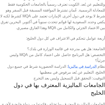
وللتعليم عن بُعد. الكويت تعترف رسمياً بالجامعات الحكومية فقط
للمعادلة الرسمية. عُمان تشترط الموافقة المسبقة قبل السفر وهو
شرط لا يوجد في دول أخرى. الإمارات تعتمد على MQA كشرط لكنه لا
يكفي وحده. السعودية لها قوائم تتحدث سنوياً في أكتوبر. البحرين تفرق
بين الاعتماد الجزئي والكامل من MQA وهذا الفارق مصيري.
أربعة عوامل تتحكم في الاعتراف في كل دول الخليج:
الجامعة: هل هي مدرجة في قائمة الوزارة في بلدك؟
التخصص: هل البرنامج حاصل على اعتماد كامل من MQA وليس
جزئياً؟
نظام
الدراسة في ماليزيا
: الدراسة الحضورية شرط في جميع دول
الخليج، التعليم عن بُعد مرفوض في معظمها
التوقيت: التحقق قبل التسجيل وليس بعد التخرج
الجامعات الماليزية المعترف بها في دول
الخليج
الجامعات الماليزية المعترف بها تختلف قائمتها من دولة خليجية لأخرى.