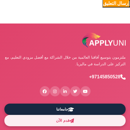
ملتزمون بتوسيع آفاقنا العالمية من خلال الشراكة مع أفضل مزودي التعليم، مع
التركيز على الدراسة في ماليزيا.
97145850528+
جامعاتنا
قدم الآن