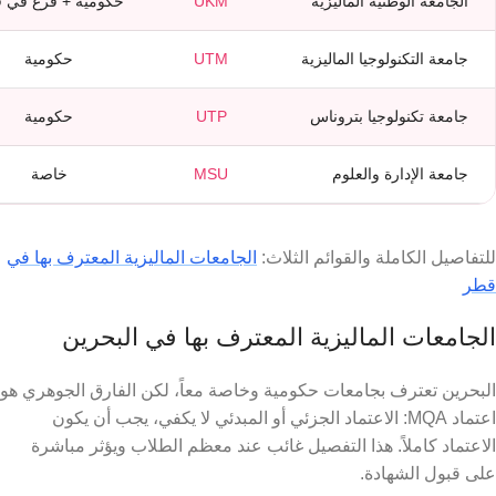
الجامعة الوطنية الماليزية
UKM
حكومية + فرع في 
جامعة التكنولوجيا الماليزية
UTM
حكومية
جامعة تكنولوجيا بتروناس
UTP
حكومية
جامعة الإدارة والعلوم
MSU
خاصة
للتفاصيل الكاملة والقوائم الثلاث:
الجامعات الماليزية المعترف بها في
قطر
الجامعات الماليزية المعترف بها في البحرين
البحرين تعترف بجامعات حكومية وخاصة معاً، لكن الفارق الجوهري هو
اعتماد MQA: الاعتماد الجزئي أو المبدئي لا يكفي، يجب أن يكون
الاعتماد كاملاً. هذا التفصيل غائب عند معظم الطلاب ويؤثر مباشرة
على قبول الشهادة.