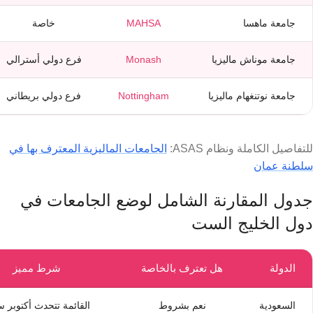
جامعة ماهسا
MAHSA
خاصة
جامعة موناش ماليزيا
Monash
فرع دولي أسترالي
جامعة نوتنغهام ماليزيا
Nottingham
فرع دولي بريطاني
للتفاصيل الكاملة ونظام ASAS:
الجامعات الماليزية المعترف بها في
سلطنة عمان
جدول المقارنة الشامل لوضع الجامعات في
دول الخليج الست
الدولة
هل تعترف بالخاصة
شرط مميز
السعودية
نعم بشروط
القائمة تتحدث أكتوبر سن