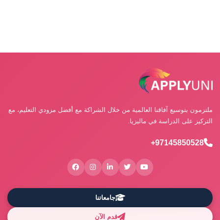
ملتزمون بتوسيع آفاقنا العالمية من خلال الشراكة مع أفضل مزودي التعليم، مع
التركيز على الدراسة في ماليزيا.
97145850528+
جامعاتنا
قدم الآن