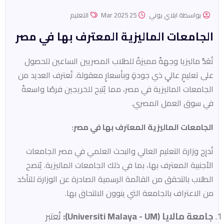
بواسطة ابلاي يوني
25 Mar 2025
التعليم
الجامعات الماليزية المعترف بها في مصر
تُعَدُّ ماليزيا وجهةً مميزةً للطلاب المصريين الساعين للحصول
على تعليمٍ عاليٍ ذي جودةٍ وبأسعارٍ معقولة. تُعترف العديد من
الجامعات الماليزية في مصر، مما يُتيح للخريجين فرصًا واسعةً
في سوق العمل المصري.​
الجامعات الماليزية المعترف بها في مصر:
تُدرِج وزارة التعليم العالي والبحث العلمي في مصر الجامعات
الأجنبية المعترف بها، بما في ذلك الجامعات الماليزية. يُنصح
الطلاب بالتحقق من القائمة الرسمية الصادرة عن الوزارة للتأكد
من الاعتراف بالجامعة التي ينوون الالتحاق بها.​
جامعة مالايا (Universiti Malaya - UM):
تُعتبر