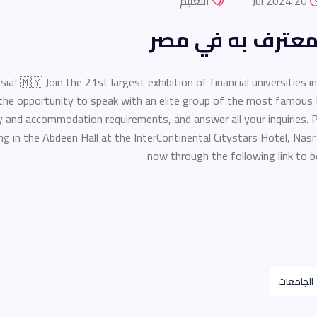
20 Jul 2024
التعليم
لمعترف به في مصر
a! 🇲🇾 Join the 21st largest exhibition of financial universities i
 the opportunity to speak with an elite group of the most famous M
ity and accommodation requirements, and answer all your inquiries.
ng in the Abdeen Hall at the InterContinental Citystars Hotel, Nas
now through the following link to 
الجامعات