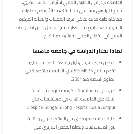
الجامعة تركز على التطبيق العملي أكثر من الجانب النظري.
حرمها الرئيسي يمتد على مساحة 48 فداناً، ويضم مختبرات
محاكاة طبية حديثة تحاكي غرف العمليات والعناية المركزة
الحقيقية. هذا النوع من التعليم مفيد بشكل خاص لمن يخطط
للعمل في القطاع الصحي مباشرة بعد التخرج.
لماذا تختار الدراسة في جامعة ماهسا
تخصص طبي حقيقي: أول جامعة خاصة في ماليزيا
تقدم برنامج MBBS متكامل. الجامعة متخصصة في
العلوم الصحية منذ 2004.
تدريب في مستشفيات حكومية كبرى: من السنة
الثالثة حتى الخامسة، تتدرب في مستشفيات مثل
Hospital Kuala Lumpur وHospital Sungai Buloh.
بداية عملية مبكرة: حتى في السنتين الأولى والثانية،
تزور المستشفيات وتتعلم الفحص السريري على