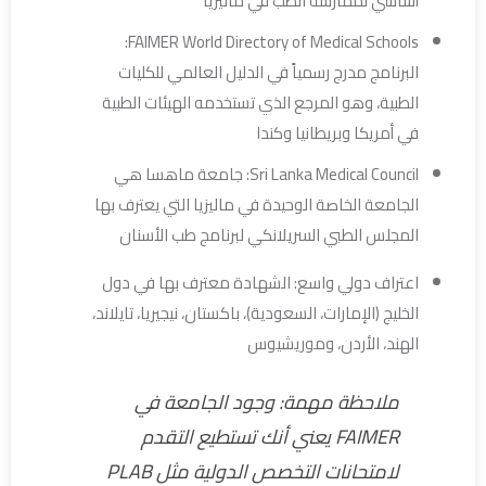
أساسي لممارسة الطب في ماليزيا
FAIMER World Directory of Medical Schools:
البرنامج مدرج رسمياً في الدليل العالمي للكليات
الطبية، وهو المرجع الذي تستخدمه الهيئات الطبية
في أمريكا وبريطانيا وكندا
Sri Lanka Medical Council: جامعة ماهسا هي
الجامعة الخاصة الوحيدة في ماليزيا التي يعترف بها
المجلس الطبي السريلانكي لبرنامج طب الأسنان
اعتراف دولي واسع: الشهادة معترف بها في دول
الخليج (الإمارات، السعودية)، باكستان، نيجيريا، تايلاند،
الهند، الأردن، وموريشيوس
ملاحظة مهمة: وجود الجامعة في
FAIMER يعني أنك تستطيع التقدم
لامتحانات التخصص الدولية مثل PLAB