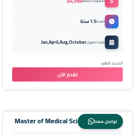
$4,560
الرسوم/السنة
1.5 سنة
المدة
Jan,April,Aug,October
فترة القبول
القسم:
الطب
تقدم الآن
Master of Medical Science (Anatomy)
تواصل معنا