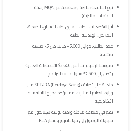
نوع الجامعة: خاصة ومعتمدة من MQA (هيئة
الاعتماد الماليزية)
أبرز التخصصات: الطب البشري، طب الأسنان، الصيدلة،
التمريض، الهندسة الطبية
عدد الطلاب: حوالي 5,000+ طالب من 75 جنسية
مختلفة
متوسط الرسوم: تبدأ من 3,600$ للتخصصات العادية،
وتصل إلى 7,500$ سنويًا حسب البرنامج.
حاصلة على تصنيف SETARA (Berdaya Saing) من
وزارة التعليم الماليزية، مما يؤكد قدرتها التنافسية
الأكاديمية
تقع في منطقة هادئة وآمنة بولاية سيلانجور، مع
سهولة الوصول إلى كوالالمبور ومطار KLIA