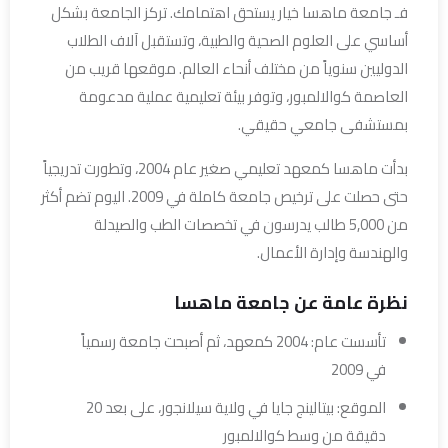
فـ جامعة ماهسا خيار يستحق اهتمامك. تركز الجامعة بشكل
أساسي على العلوم الصحية والطبية، وتستقبل آلاف الطلاب
الدوليين سنوياً من مختلف أنحاء العالم. موقعها قريب من
العاصمة كوالالمبور، وتوفر بيئة تعليمية عملية مدعومة
بمستشفى جامعي حقيقي.
بدأت ماهسا كمعهد تعليمي صغير عام 2004، وتطورت تدريجياً
حتى حصلت على ترخيص جامعة كاملة في 2009. اليوم تضم أكثر
من 5,000 طالب يدرسون في تخصصات الطب والصيدلة
والهندسة وإدارة الأعمال.
نظرة عامة عن جامعة ماهسا
تأسست عام: 2004 كمعهد، ثم أصبحت جامعة رسمياً
في 2009
الموقع: بيتالينج جايا في ولاية سيلانجور، على بعد 20
دقيقة من وسط كوالالمبور