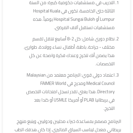
التدريب في مستشفيات حكومية كبيرة: من السنة
الثالثة حتى الخامسة، تكون في Hospital Kuala
Lumpur أو Hospital Sungai Buloh يومياً. هذه
مستشفيات تستقبل آلاف المرضى.
نظام دوري شامل: كل 2-8 أسابيع تنتقل لقسم
مختلف - جراحة، باطنة، أطفال، نساء وولادة، طوارئ.
هذا يضمن أنك تتخرج وعندك فكرة واضحة عن كل
التخصصات.
اعتماد دولي قوي: البرنامج معتمد من Malaysian
Medical Council ومدرج في FAIMER World
Directory. هذا يعني تقدر تسجل امتحانات التخصص
في بريطانيا PLAB أو أمريكا USMLE أو كندا بعد
التخرج.
البرنامج مصمم بمساعدة خبراء محليين ودوليين، ويتبع منهج
بريطاني معدل ليناسب السياق الماليزي. إذا كان هدفك الطب