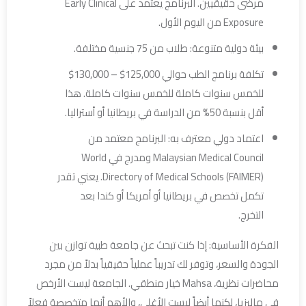
مرضى حقيقيين. البرنامج يعتمد على Early Clinical
Exposure من اليوم الأول.
بيئة دولية متنوعة: طلاب من 75 جنسية مختلفة.
تكلفة برنامج الطب حوالي 125,000$ – 130,000$
للخمس سنوات كاملة للخمس سنوات كاملة. هذا
أقل بنسبة 50% من الدراسة في بريطانيا أو أستراليا.
اعتماد دولي معترف به: البرنامج معتمد من
Malaysian Medical Council ومدرج في World
Directory of Medical Schools (FAIMER). يعني تقدر
تكمل تخصص في بريطانيا أو أمريكا أو كندا بعد
التخرج.
الفكرة الأساسية: إذا كنت تبحث عن جامعة طبية توازن بين
الجودة والسعر، وتوفر لك تدريباً عملياً حقيقياً بدلاً من مجرد
محاضرات نظرية، Mahsa خيار منطقي. الجامعة ليست الأرخص
في ماليزيا، لكنها أيضاً ليست الأغلى، والأهم أنها متخصصة فعلاً