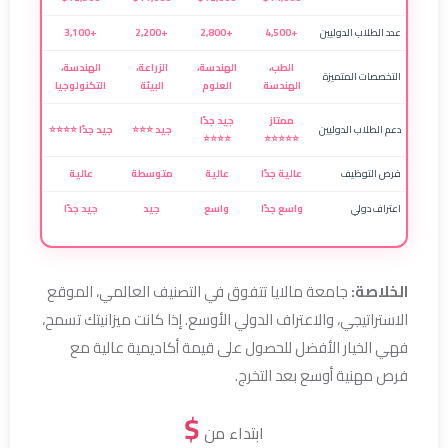
عدد الطلاب الدوليين
+4,500
+2,800
+2,200
+3,100
الطب،
الهندسة،
الزراعة،
الهندسة،
التخصصات المتميزة
الهندسة
العلوم
البيئة
التكنولوجيا
ممتاز
جيد جدًا
دعم الطلاب الدوليين
جيد ⭐⭐⭐
جيد جدًا ⭐⭐⭐⭐
⭐⭐⭐⭐
⭐⭐⭐⭐⭐
فرص التوظيف
عالية جدًا
عالية
متوسطة
عالية
اعتراف دولي
واسع جدًا
واسع
جيد
جيد جدًا
الخلاصة:
جامعة مالايا تتفوق في التصنيف العالمي، الموقع
الاستراتيجي، والاعتراف الدولي الأوسع. إذا كانت ميزانيتك تسمح،
فهي الخيار الأفضل للحصول على قيمة أكاديمية عالية مع
فرص مهنية أوسع بعد التخرج.
$
ابتداء من