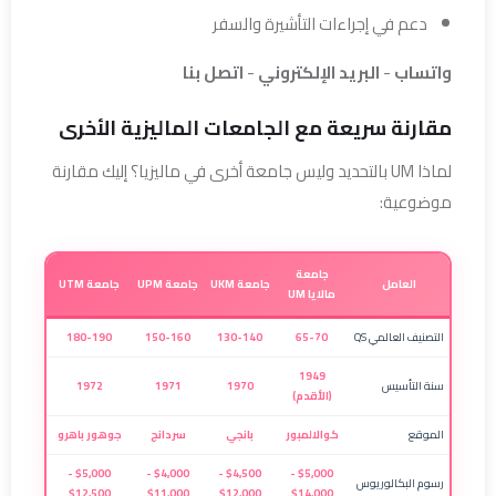
دعم في إجراءات التأشيرة والسفر
واتساب
-
البريد الإلكتروني
-
اتصل بنا
مقارنة سريعة مع الجامعات الماليزية الأخرى
لماذا UM بالتحديد وليس جامعة أخرى في ماليزيا؟ إليك مقارنة
موضوعية:
جامعة
العامل
جامعة UKM
جامعة UPM
جامعة UTM
مالايا UM
التصنيف العالمي QS
65-70
130-140
150-160
180-190
1949
سنة التأسيس
1970
1971
1972
(الأقدم)
الموقع
كوالالمبور
بانجي
سردانج
جوهور باهرو
$5,000 -
$4,000 -
$4,500 -
$5,000 -
رسوم البكالوريوس
$12,500
$11,000
$12,000
$14,000