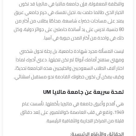
والتكلفة المعقولة، فإن جامعة مالايا في ماليزيا قد تكون
الخيار الذي طالما حلمت به. تخيل نفسك في حرم جامعي عريق
يمتد على مساحات خضراء شاسعة، محاطًا بطلاب من أكثر من
80 جنسية، تدرس على يد أساتذة حاصلين على جوائز دولية، وكل
ذلك في واحدة من أكثر المدن حيوية في آسيا.
ليست المسألة مجرد شهادة جامعية، بل رحلة تحول شخصي
ومهني ستفتح أمامك أبوابًا لم تكن تتخيلها. دعني أخبرك لماذا
اختار آلاف الطلاب السعوديين والخليجيين هذه الجامعة تحديدًا،
وكيف يمكن أن تكون خطوتك القادمة نحو مستقبل استثنائي.
لمحة سريعة عن جامعة مالايا UM
هي أقدم وأعرق جامعة في ماليزيا بأكملها. تأسست عام
1949، وتقع في قلب العاصمة كوالالمبور، على بُعد دقائق
قليلة من المراكز التجارية والثقافية الرئيسية.
الحقائق والأرقام الرئيسية: