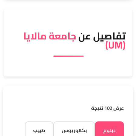
تفاصيل عن
جامعة مالايا
(UM)
عرض 102 نتيجة
دبلوم
بكالوريوس
طبيب