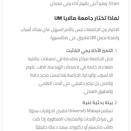
Stars، وهو أعلى تقييم أكاديمي ممكن.
لماذا تختار جامعة مالايا UM
الاختيار بين الجامعات ليس بالأمر السهل، لكن هناك أسباب
واضحة تجعل UM تتفوق على منافسيها:
التميز الأكاديمي المُثبت
تحتل الجامعة مراكز متقدمة في تصنيفات عالمية
متعددة، خاصة في تخصصات الهندسة، الطب، علوم
الحاسوب، والإدارة. الدراسة هنا ليست مجرد حفظ
وتلقين، بل تركيز حقيقي على البحث العلمي
والتطبيق العملي.
بيئة بحثية غنية
تستثمر Universiti Malaya ملايين الدولارات سنويًا
في مراكز الأبحاث والمختبرات المتطورة. إذا كنت
طالب ماجستير أو دكتوراه، ستجد دعمًا حقيقيًا