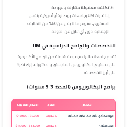
تكلفة معقولة مقارنة بالجودة
إذا قارنت UM بجامعات بريطانية أو أمريكية بنفس
المستوى، ستوفر ما لا يقل عن 60% من التكاليف
الإجمالية، دون أي تنازل عن الجودة.
التخصصات والبرامج الدراسية في UM
تقدم جامعة مالايا مجموعة شاملة من البرامج الأكاديمية
على مستوى البكالوريوس، الماجستير، والدكتوراه. إليك نظرة
على أبرز التخصصات:
برامج البكالوريوس (المدة: 3-5 سنوات)
التخصص
المدة
الرسوم التقريبية
الهندسة (كهربائية، ميكانيكية، كيميائية)
4 سنوات
$8,000 - $10,000
الطب البشري
5 سنوات
$12,000 - $14,000