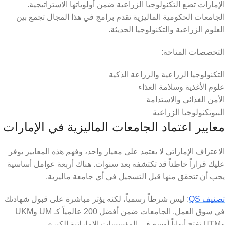
الإمارات تضع التكنولوجيا الزراعية ضمن أولوياتها الاستراتيجية.
الجامعات الحكومية الماليزية تقدم برامج في هذا المجال تجمع بين
العلوم الزراعية والتكنولوجيا الحديثة.
التخصصات المتاحة:
التكنولوجيا الزراعية والزراعة الذكية
علوم الأغذية وسلامة الغذاء
الأمن الغذائي والاستدامة
البيوتكنولوجيا الزراعية
معايير اعتماد الجامعات الماليزية في الإمارات
الاعتراف الإماراتي لا يعتمد على معيار واحد، وفهم هذه المعايير يوفر
عليك قراراً خاطئاً قد تكتشفه بعد سنوات. هناك أربعة عوامل أساسية
يجب أن تتحقق منها قبل التسجيل في أي جامعة ماليزية.
تصنيف QS
: ليس شرطاً رسمياً، لكنه يؤثر مباشرة على قبول شهادتك
في سوق العمل. الجامعات ضمن أفضل 200 عالمياً كـ UM وUKM
وUTM تفتح أبواباً أوسع في المؤسسات الإماراتية الكبرى.