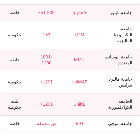
جامعة تايلور
Taylor’s
751-800
خاصة
جامعة
التكنولوجيا
UTM
153
حكومية
الماليزية
جامعة الوسائط
1001-
MMU
خاصة
المتعددة
1200
جامعة ماليزيا
UniMAP
1201+
حكومية
بيرليس
الجامعة
شبه
1201+
UniKL
الكوالالمبورية
حكومية
جامعة سيجي
SEGi
غير مصنفة
خاصة