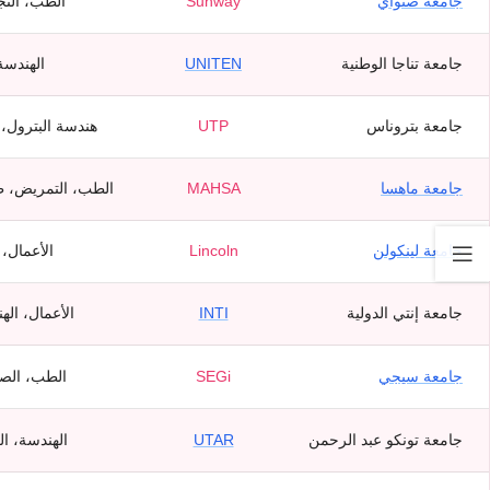
جامعة صنواي
Sunway
الطب، التج
جامعة تناجا الوطنية
UNITEN
الهندسة
جامعة بتروناس
UTP
هندسة البترول، ا
جامعة ماهسا
MAHSA
الطب، التمريض، ط
جامعة لينكولن
Lincoln
الأعمال، IT، القانون
جامعة إنتي الدولية
INTI
الأعمال، اله
جامعة سيجي
SEGi
الطب، الصي
جامعة تونكو عبد الرحمن
UTAR
الهندسة، ال