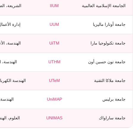
الجامعة الإسلامية العالمية
IIUM
الشريعة، الط
جامعة أوتارا ماليزيا
UUM
إدارة الأعما
جامعة تكنولوجيا مارا
UiTM
الهندسة، الأ
جامعة تون حسين أون
UTHM
الهندسة، ال
جامعة ملاكا التقنية
UTeM
الهندسة الكهربائ
جامعة برليس
UniMAP
الهندسة،
جامعة ساراواك
UNIMAS
العلوم، اله