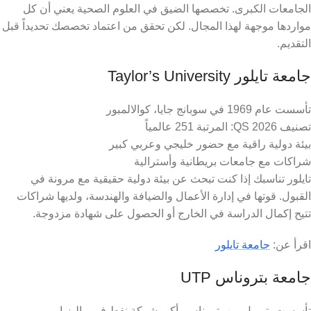
الجامعات الكبرى. تخصصها الضيق في العلوم الصحية يعني أن كل
مواردها موجهة لهذا المجال. لكن تحقق من اعتماد تخصصك تحديداً قبل
التقديم.
جامعة تايلور Taylor’s University
تأسست عام 1969 في سوبانج جايا، كوالالمبور
تصنيف QS 2026: المرتبة 251 عالمياً
بيئة دولية راقية مع حضور خليجي وعربي كبير
شراكات مع جامعات بريطانية وأسترالية
تايلور تناسبك إذا كنت تبحث عن بيئة دولية حقيقية مع مرونة في
القبول. قوتها في إدارة الأعمال والضيافة والهندسة، ولديها شراكات
تتيح إكمال الدراسة في الخارج أو الحصول على شهادة مزدوجة.
اقرأ عن:
جامعة تايلور
جامعة بتروناس UTP
تأسست بتمويل من بتروناس، أكبر شركة نفط في ماليزيا