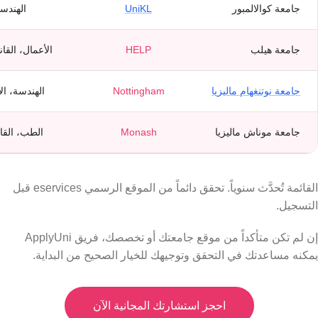
جامعة كوالالمبور
UniKL
الهندسة
جامعة هيلب
HELP
الأعمال، القا
جامعة نوتنغهام ماليزيا
Nottingham
الهندسة، ال
جامعة موناش ماليزيا
Monash
الطب، القا
القائمة تُحدَّث سنوياً. تحقق دائماً من الموقع الرسمي eservices قبل
التسجيل.
إن لم تكن متأكداً من موقع جامعتك أو تخصصك، فريق ApplyUni
يمكنه مساعدتك في التحقق وتوجيهك للخيار الصحيح من البداية.
احجز استشارتك المجانية الآن