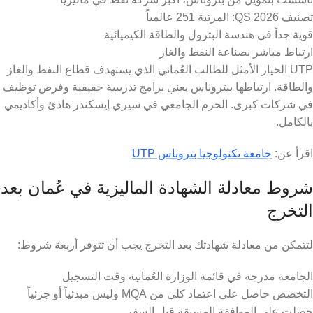
تصنيف QS 2026: المرتبة 251 عالمياً
قوية جداً في هندسة البترول والطاقة الكيميائية
ارتباط مباشر بصناعة النفط والغاز
UTP الخيار الأمثل للطالب العُماني الذي يستهدف قطاع النفط والغاز
والطاقة. ارتباطها ببتروناس يعني برامج تدريبية حقيقية وفرص توظيف
في شركات كبرى. الحرم الجامعي في سيري إيسكندر هادئ وأكاديمي
بالكامل.
اقرأ عن:
جامعة تكنولوجيا بتروناس UTP
شروط معادلة الشهادة الماليزية في عُمان بعد
التخرج
لتتمكن من معادلة شهادتك بعد التخرج يجب أن تتوفر أربعة شروط:
الجامعة مدرجة في قائمة الوزارة العُمانية وقت التسجيل
التخصص حاصل على اعتماد كلي من MQA وليس مبدئياً أو جزئياً
حصلت على الموافقة المسبقة قبل السفر